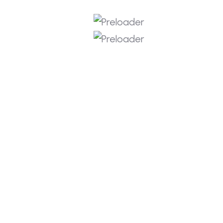
Admin@ugn.ac.id
Fakultas Ekonomi UGN Hadir Di
Wujud kepedulian terhadap sesama kembali
ditunjukkan Fakultas Ekonomi Universitas
Graha Nusantara (UGN) dengan menyalurkan
bantuan