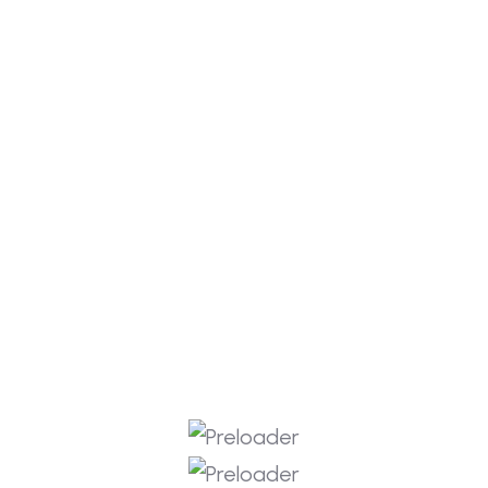
inovatif dan bermanfaat bagi
pengembangan ilmu pengetahuan serta
kebutuhan masyarakat.
Melaksanakan pengabdian kepada
masyarakat yang berorientasi pada
penerapan ilmu pengetahuan dan
teknologi untuk meningkatkan
kesejahteraan masyarakat.
Meningkatkan tata kelola universitas
yang baik, transparan, dan akuntabel
dalam mendukung pelaksanaan Tri
Dharma Perguruan Tinggi.
Mengembangkan kerja sama dengan