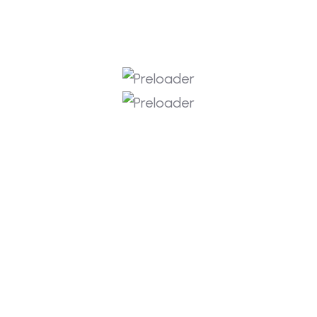
Archives
Desember 2025
November 2025
Oktober 2025
September 2025
Agustus 2025
Juli 2025
Juni 2025
Mei 2025